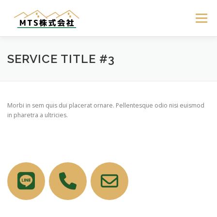
コ
ン
メニュー
テ
ン
ツ
へ
HOME
サービス
お問い合わせ
会社概要
SERVICE TITLE #3
ス
キ
ッ
プ
Morbi in sem quis dui placerat ornare. Pellentesque odio nisi euismod
in pharetra a ultricies.