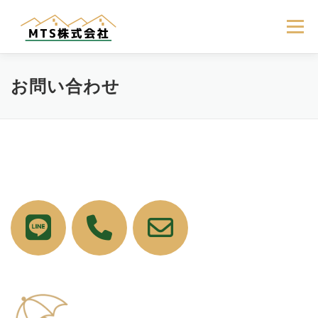
コ
ン
メニュー
テ
ン
ツ
へ
HOME
サービス
お問い合わせ
会社概要
お問い合わせ
ス
キ
ッ
プ